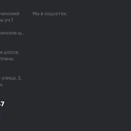
тчинский
Мы в соцсетях:
ы уч.1
инское ш.,
е шоссе,
лпаны,
улица, 2,
ы,
47
u