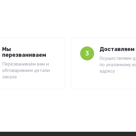
Мы
Доставляем 
3
перезваниваем
Осуществляем д
Перезваниваем вам и
по указанному в
обговариваем детали
адресу
заказа