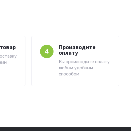
товар
Производите
4
оплату
оставку
Вы производите оплату
ами
любым удобным
способом