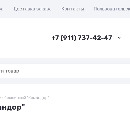
за
Доставка заказа
Контакты
Пользовательс
+7 (911) 737-42-47
к бесшипный "Командор"
андор"