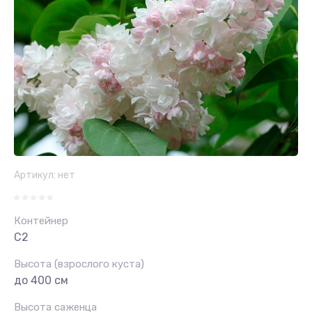
Артикул:
нет
Контейнер
С2
Высота (взрослого куста)
до 400 см
Высота саженца