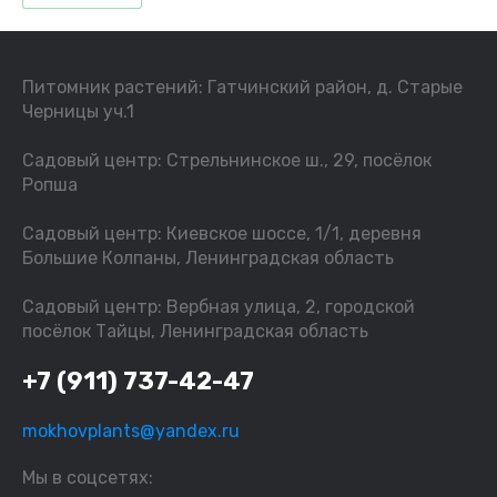
Питомник растений: Гатчинский район, д. Старые
Черницы уч.1
Садовый центр: Стрельнинское ш., 29, посёлок
Ропша
Садовый центр: Киевское шоссе, 1/1, деревня
Большие Колпаны, Ленинградская область
Садовый центр: Вербная улица, 2, городской
посёлок Тайцы, Ленинградская область
+7 (911) 737-42-47
mokhovplants@yandex.ru
Мы в соцсетях: