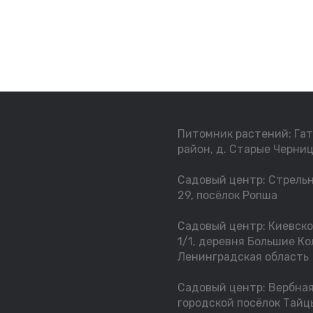
Питомник растений: Га
район, д. Старые Черниц
Садовый центр: Стрельн
29, посёлок Ропша
Садовый центр: Киевско
1/1, деревня Большие Ко
Ленинградская область
Садовый центр: Вербная 
городской посёлок Тайц