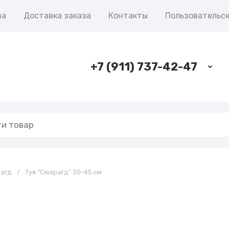
за
Доставка заказа
Контакты
Пользовательс
+7 (911) 737-42-47
рагд
/
Туя "Смарагд" 30-45 см