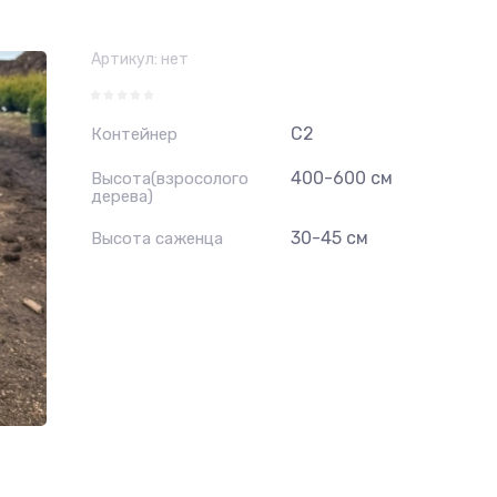
Артикул:
нет
С2
Контейнер
400-600 см
Высота(взросолого
дерева)
30-45 см
Высота саженца