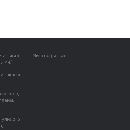
тчинский
Мы в соцсетях:
ы уч.1
инское ш.,
е шоссе,
лпаны,
улица, 2,
ы,