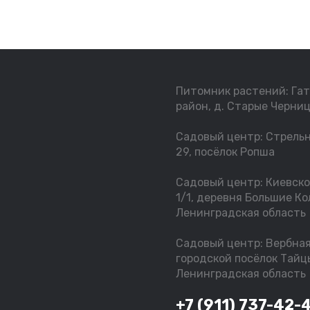
Питомник растений: Га
район, д. Старые Черниц
Садовый центр: Стрельн
29, посёлок Ропша
Садовый центр: Киевско
1/1, деревня Большие Ко
Ленинградская область
Садовый центр: Вербная 
городской посёлок Тайц
Ленинградская область
+7 (911) 737-42-