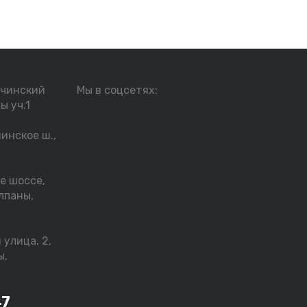
тчинский
Мы в соцсетях:
ы уч.1
инское ш.,
е шоссе,
лпаны,
улица, 2,
ы,
47